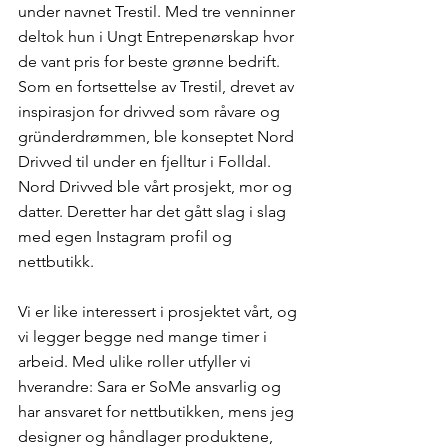
under navnet Trestil. Med tre venninner 
deltok hun i Ungt Entrepenørskap hvor 
de vant pris for beste grønne bedrift. 
Som en fortsettelse av Trestil, drevet av 
inspirasjon for drivved som råvare og 
gründerdrømmen, ble konseptet Nord 
Drivved til under en fjelltur i Folldal. 
Nord Drivved ble vårt prosjekt, mor og 
datter. Deretter har det gått slag i slag 
med egen Instagram profil og 
nettbutikk. 
Vi er like interessert i prosjektet vårt, og 
vi legger begge ned mange timer i 
arbeid. Med ulike roller utfyller vi 
hverandre: Sara er SoMe ansvarlig og 
har ansvaret for nettbutikken, mens jeg 
designer og håndlager produktene, 