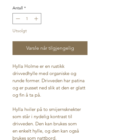
Antall
*
Utsolgt
Varsle når tilgjengelig
Hylla Holme er en rustikk
drivvedhylle med organiske og
runde former. Drivveden har patina
og er pusset ned slik at den er glatt
og fin å ta på.
Hylla hviler på to smijernsknekter
som står i nydelig kontrast til
drivveden. Den kan brukes som
en enkelt hylle, og den kan også
brukes som nattbord.