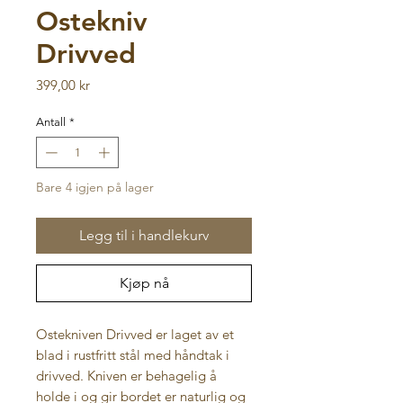
Ostekniv
Drivved
Pris
399,00 kr
Antall
*
Bare 4 igjen på lager
Legg til i handlekurv
Kjøp nå
Ostekniven Drivved er laget av et
blad i rustfritt stål med håndtak i
drivved. Kniven er behagelig å
holde i og gir bordet er naturlig og